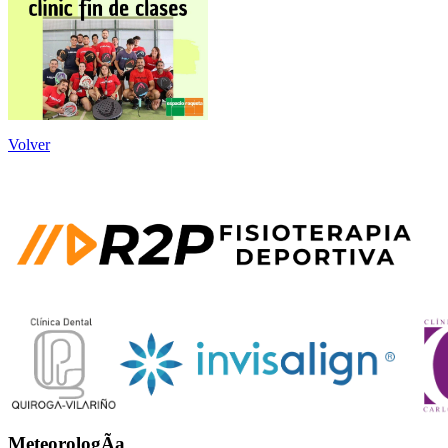
Volver
MeteorologÃ­a