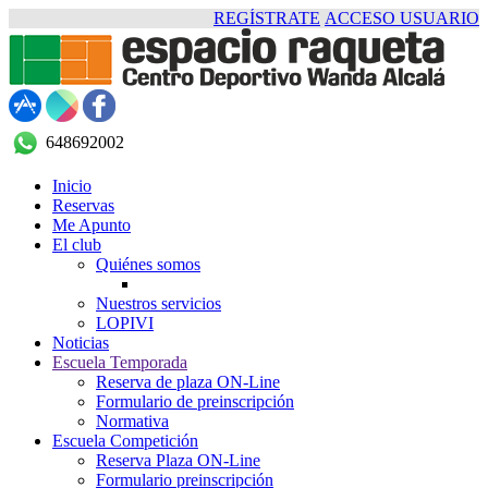
REGÍSTRATE
ACCESO USUARIO
648692002
Inicio
Reservas
Me Apunto
El club
Quiénes somos
Nuestros servicios
LOPIVI
Noticias
Escuela Temporada
Reserva de plaza ON-Line
Formulario de preinscripción
Normativa
Escuela Competición
Reserva Plaza ON-Line
Formulario preinscripción