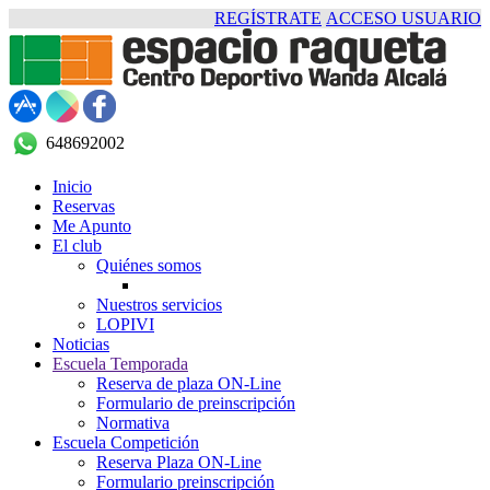
REGÍSTRATE
ACCESO USUARIO
648692002
Inicio
Reservas
Me Apunto
El club
Quiénes somos
Nuestros servicios
LOPIVI
Noticias
Escuela Temporada
Reserva de plaza ON-Line
Formulario de preinscripción
Normativa
Escuela Competición
Reserva Plaza ON-Line
Formulario preinscripción